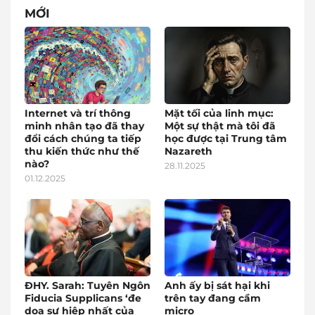
MỚI
Internet và trí thông
Mặt tối của linh mục:
minh nhân tạo đã thay
Một sự thật mà tôi đã
đổi cách chúng ta tiếp
học được tại Trung tâm
thu kiến thức như thế
Nazareth
nào?
28.11.2025
01.12.2025
ĐHY. Sarah: Tuyên Ngôn
Anh ấy bị sát hại khi
Fiducia Supplicans ‘đe
trên tay đang cầm
dọa sự hiệp nhất của
micro