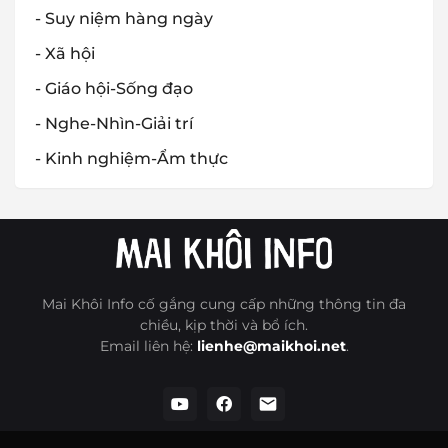
- Suy niệm hàng ngày
- Xã hội
- Giáo hội-Sống đạo
- Nghe-Nhìn-Giải trí
- Kinh nghiệm-Ẩm thực
Mai Khôi Info cố gắng cung cấp những thông tin đa
chiều, kịp thời và bổ ích.
Email liên hệ:
lienhe@maikhoi.net
.