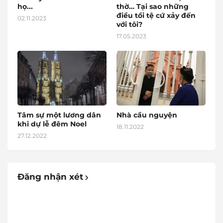
họ...
thờ… Tại sao những
điều tồi tệ cứ xảy đến
02.11.2023
với tôi?
17.05.2023
Tâm sự một lương dân
Nhà cầu nguyện
khi dự lễ đêm Noel
18.11.2022
27.12.2022
Đăng nhận xét