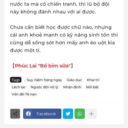
nước ta mà có chiến tranh, thì lũ bộ đội
này không đánh nhau với ai được.
Chưa cần biết học được chữ nào, nhưng
cái anh khoẻ mạnh có kỹ năng sinh tồn thì
cũng dễ sống sót hơn mấy anh èo uột kia
được một tí.
【
Phúc Lai "Bố bỉm sữa"
】
Tags
- Suy niệm hàng ngày
Giáo dục
Khai trí
Lệch lạc
Ngược đời-Vô lý
Nhận định
Nổi bật
Vấn đề-Tệ nạn
Facebook