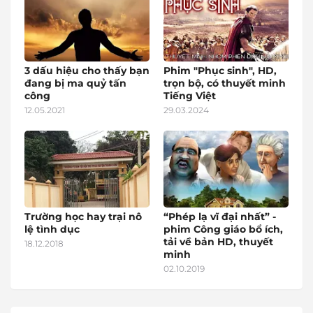
3 dấu hiệu cho thấy bạn
Phim "Phục sinh", HD,
đang bị ma quỷ tấn
trọn bộ, có thuyết minh
công
Tiếng Việt
12.05.2021
29.03.2024
Trường học hay trại nô
“Phép lạ vĩ đại nhất” -
lệ tình dục
phim Công giáo bổ ích,
tải về bản HD, thuyết
18.12.2018
minh
02.10.2019