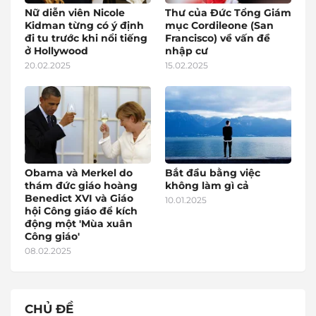
Nữ diễn viên Nicole
Thư của Đức Tổng Giám
Kidman từng có ý định
mục Cordileone (San
đi tu trước khi nổi tiếng
Francisco) về vấn đề
ở Hollywood
nhập cư
20.02.2025
15.02.2025
Obama và Merkel do
Bắt đầu bằng việc
thám đức giáo hoàng
không làm gì cả
Benedict XVI và Giáo
10.01.2025
hội Công giáo để kích
động một 'Mùa xuân
Công giáo'
08.02.2025
CHỦ ĐỀ