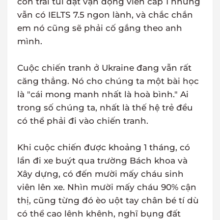
con trai tui đạt vận động viên cấp 1 nhưng
vẫn có IELTS 7.5 ngon lành, và chắc chắn
em nó cũng sẽ phải cố gắng theo anh
mình.
Cuộc chiến tranh ở Ukraine đang vẫn rất
căng thẳng. Nó cho chúng ta một bài học
là "cái mong manh nhất là hoà bình." Ai
trong số chúng ta, nhất là thế hệ trẻ đều
có thể phải đi vào chiến tranh.
Khi cuộc chiến được khoảng 1 tháng, có
lần đi xe buýt qua trường Bách khoa và
Xây dựng, có đến mười mấy cháu sinh
viên lên xe. Nhìn mười mấy cháu 90% cận
thị, cũng từng đó èo uột tay chân bé tí dù
có thể cao lênh khênh, nghĩ bụng đất