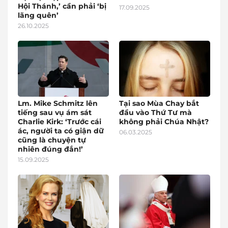
Hội Thánh,’ cần phải ‘bị
17.09.2025
lãng quên’
26.10.2025
Lm. Mike Schmitz lên
Tại sao Mùa Chay bắt
tiếng sau vụ ám sát
đầu vào Thứ Tư mà
Charlie Kirk: ‘Trước cái
không phải Chúa Nhật?
ác, người ta có giận dữ
06.03.2025
cũng là chuyện tự
nhiên đúng đắn!’
15.09.2025