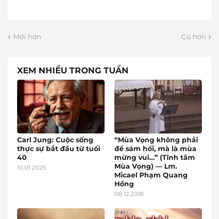
Mới hơn
Cũ hơn
XEM NHIỀU TRONG TUẦN
Carl Jung: Cuộc sống
“Mùa Vọng không phải
thực sự bắt đầu từ tuổi
để sám hối, mà là mùa
40
mừng vui…” (Tĩnh tâm
Mùa Vọng) — Lm.
10.01.2025
Micael Phạm Quang
Hồng
08.12.2018