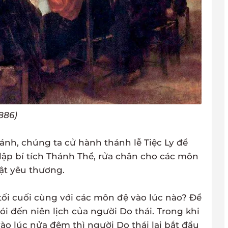
886)
h, chúng ta cử hành thánh lễ Tiệc Ly để
lập bí tích Thánh Thể, rửa chân cho các môn
uật yêu thương.
tối cuối cùng với các môn đệ vào lúc nào? Để
i đến niên lịch của người Do thái. Trong khi
o lúc nửa đêm thì người Do thái lại bắt đầu