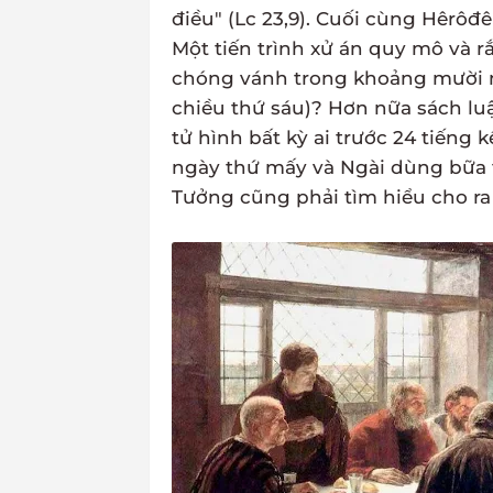
điều" (Lc 23,9). Cuối cùng Hêrôđê lạ
Một tiến trình xử án quy mô và rắc
chóng vánh trong khoảng mười m
chiều thứ sáu)? Hơn nữa sách lu
tử hình bất kỳ ai trước 24 tiếng k
ngày thứ mấy và Ngài dùng bữa t
Tưởng cũng phải tìm hiểu cho r