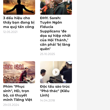
3 dấu hiệu cho
ĐHY. Sarah:
thấy bạn đang bị
Tuyên Ngôn
ma quỷ tấn công
Fiducia
Supplicans ‘đe
12.05.2021
dọa sự hiệp nhất
của Hội Thánh,’
cần phải ‘bị lãng
quên’
25.10.2025
Phim "Phục
Độc tấu sáo trúc
sinh", HD, trọn
"Phó thác" (Kiều
bộ, có thuyết
Linh)
minh Tiếng Việt
14.04.2018
29.03.2024