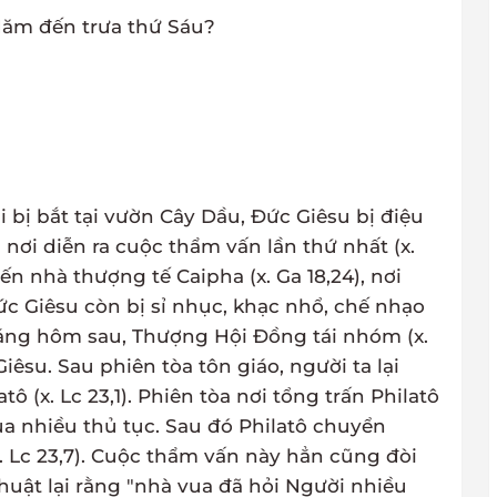
 Năm đến trưa thứ Sáu?
i bị bắt tại vườn Cây Dầu, Đức Giêsu bị điệu
nơi diễn ra cuộc thẩm vấn lần thứ nhất (x.
 đến nhà thượng tế Caipha (x. Ga 18,24), nơi
 Giêsu còn bị sỉ nhục, khạc nhổ, chế nhạo
 sáng hôm sau, Thượng Hội Đồng tái nhóm (x.
iêsu. Sau phiên tòa tôn giáo, người ta lại
tô (x. Lc 23,1). Phiên tòa nơi tổng trấn Philatô
ua nhiều thủ tục. Sau đó Philatô chuyển
. Lc 23,7). Cuộc thẩm vấn này hẳn cũng đòi
thuật lại rằng "nhà vua đã hỏi Người nhiều