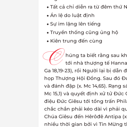
Tất cả chỉ diễn ra từ đêm thứ
Án lệ do luật định
Sự im lặng lên tiếng
Truyền thống cũng ủng hộ
Kiên trung đến cùng
C
húng ta biết rằng sau kh
tới nhà thượng tế Hanna 
Ga 18,19-23), rồi Người lại bị dẫn
họp Thượng Hội Đồng. Sau đó Đức
và đánh đập (x. Mc 14,65). Rạng
Mc 15,1) và quyết định xử tử Đức G
điệu Đức Giêsu tới tổng trấn Phila
chắc chắn phải kéo dài vì phải q
Chúa Giêsu đến Hêrôđê Antipa (x
nhiều thời gian bởi vì Tin Mừng 