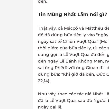
đến.
Tin Mừng Nhất Lãm nói gì?
Thật vậy, cả Máccô và Mátthêu đ
đệ đã dùng bữa tiệc ly vào "ngà
ngày sát tế Chiên Vượt Qua" (Mc 14
thời điểm của bữa tiệc ly, từ cá
cũng gọi là Lễ Vượt Qua đã đến g
đến ngày Lễ Bánh Không Men, ngà
sai ông Phêrô với ông Gioan đi" dọ
dùng bữa: "Khi giờ đã đến, Đức G
22,14).
Như vậy, theo các tác giả Nhất L
đã là Lễ Vượt Qua, sau đó Người 
ngày đại lễ.