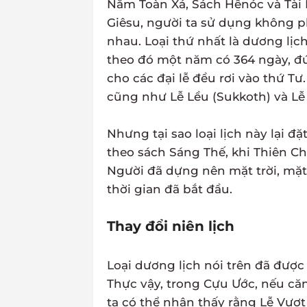
Năm Toàn Xá, Sách Hênóc và Tài 
Giêsu, người ta sử dụng không ph
nhau. Loại thứ nhất là dương lịc
theo đó một năm có 364 ngày, đú
cho các đại lễ đều rơi vào thứ T
cũng như Lễ Lều (Sukkoth) và Lễ 
Nhưng tại sao loại lịch này lại 
theo sách Sáng Thế, khi Thiên Chú
Người đã dựng nên mặt trời, mặt 
thời gian đã bắt đầu.
Thay đổi niên lịch
Loại dương lịch nói trên đã được
Thực vậy, trong Cựu Ước, nếu că
ta có thể nhận thấy rằng Lễ Vượt