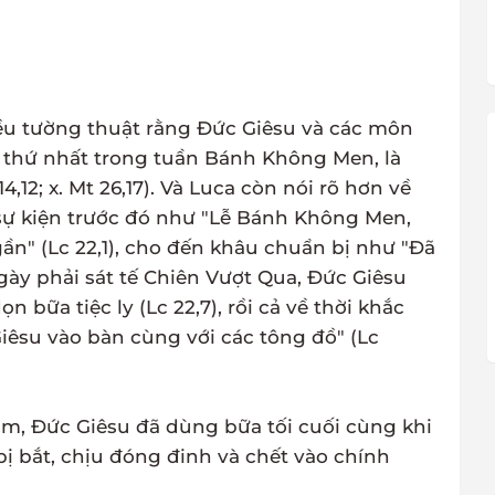
ều tường thuật rằng Đức Giêsu và các môn
y thứ nhất trong tuần Bánh Không Men, là
,12; x. Mt 26,17). Và Luca còn nói rõ hơn về
c sự kiện trước đó như "Lễ Bánh Không Men,
ần" (Lc 22,1), cho đến khâu chuẩn bị như "Đã
y phải sát tế Chiên Vượt Qua, Đức Giêsu
n bữa tiệc ly (Lc 22,7), rồi cả về thời khắc
iêsu vào bàn cùng với các tông đồ" (Lc
ãm, Đức Giêsu đã dùng bữa tối cuối cùng khi
bị bắt, chịu đóng đinh và chết vào chính