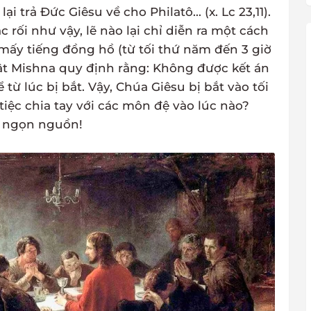
i trả Đức Giêsu về cho Philatô... (x. Lc 23,11).
 rối như vậy, lẽ nào lại chỉ diễn ra một cách
ấy tiếng đồng hồ (từ tối thứ năm đến 3 giờ
ật Mishna quy định rằng: Không được kết án
ể từ lúc bị bắt. Vậy, Chúa Giêsu bị bắt vào tối
iệc chia tay với các môn đệ vào lúc nào?
a ngọn nguồn!