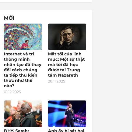
MỚI
Internet và trí
Mặt tối của linh
thông minh
mục: Một sự thật
nhân tạo đã thay
mà tôi đã học
đổi cách chúng
được tại Trung
ta tiếp thu kiến
tâm Nazareth
thức như thế
28.11.2025
nào?
01.12.2025
ĐHY. Sarah:
Anh ấy bị sát hại