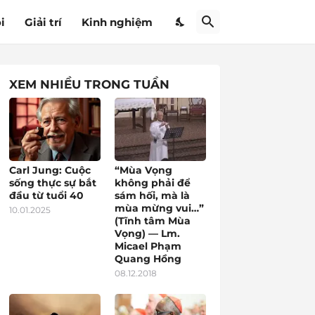
i
Giải trí
Kinh nghiệm
XEM NHIỀU TRONG TUẦN
Carl Jung: Cuộc
“Mùa Vọng
sống thực sự bắt
không phải để
đầu từ tuổi 40
sám hối, mà là
mùa mừng vui…”
10.01.2025
(Tĩnh tâm Mùa
Vọng) — Lm.
Micael Phạm
Quang Hồng
08.12.2018