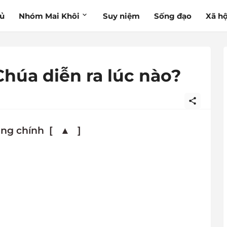
hủ
Nhóm Mai Khôi
Suy niệm
Sống đạo
Xã hộ
Chúa diễn ra lúc nào?