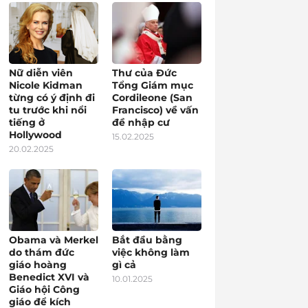
Nữ diễn viên
Thư của Đức
Nicole Kidman
Tổng Giám mục
từng có ý định đi
Cordileone (San
tu trước khi nổi
Francisco) về vấn
tiếng ở
đề nhập cư
Hollywood
15.02.2025
20.02.2025
Obama và Merkel
Bắt đầu bằng
do thám đức
việc không làm
giáo hoàng
gì cả
Benedict XVI và
10.01.2025
Giáo hội Công
giáo để kích