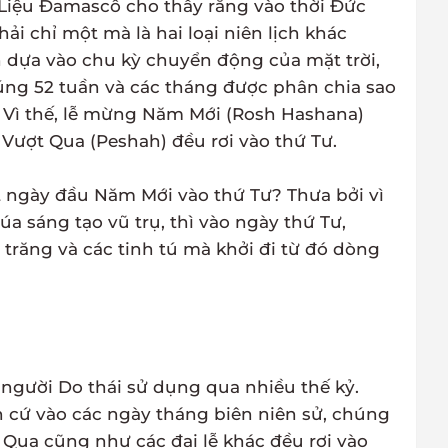
Liệu Đamascô cho thấy rằng vào thời Đức
ải chỉ một mà là hai loại niên lịch khác
h dựa vào chu kỳ chuyển động của mặt trời,
ng 52 tuần và các tháng được phân chia sao
ư. Vì thế, lễ mừng Năm Mới (Rosh Hashana)
Vượt Qua (Peshah) đều rơi vào thứ Tư.
đặt ngày đầu Năm Mới vào thứ Tư? Thưa bởi vì
a sáng tạo vũ trụ, thì vào ngày thứ Tư,
trăng và các tinh tú mà khởi đi từ đó dòng
 người Do thái sử dụng qua nhiều thế kỷ.
n cứ vào các ngày tháng biên niên sử, chúng
 Qua cũng như các đại lễ khác đều rơi vào