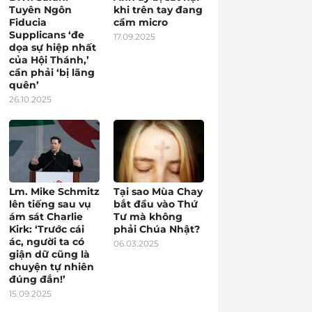
Tuyên Ngôn
khi trên tay đang
Fiducia
cầm micro
Supplicans ‘đe
17.09.2025
dọa sự hiệp nhất
của Hội Thánh,’
cần phải ‘bị lãng
quên’
26.10.2025
Lm. Mike Schmitz
Tại sao Mùa Chay
lên tiếng sau vụ
bắt đầu vào Thứ
ám sát Charlie
Tư mà không
Kirk: ‘Trước cái
phải Chúa Nhật?
ác, người ta có
06.03.2025
giận dữ cũng là
chuyện tự nhiên
đúng đắn!’
15.09.2025