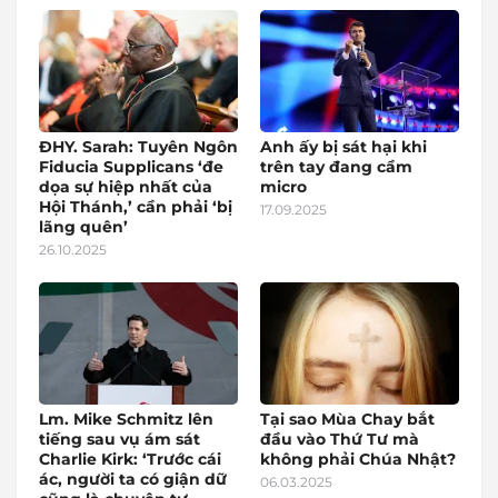
ĐHY. Sarah: Tuyên Ngôn
Anh ấy bị sát hại khi
Fiducia Supplicans ‘đe
trên tay đang cầm
dọa sự hiệp nhất của
micro
Hội Thánh,’ cần phải ‘bị
17.09.2025
lãng quên’
26.10.2025
Lm. Mike Schmitz lên
Tại sao Mùa Chay bắt
tiếng sau vụ ám sát
đầu vào Thứ Tư mà
Charlie Kirk: ‘Trước cái
không phải Chúa Nhật?
ác, người ta có giận dữ
06.03.2025