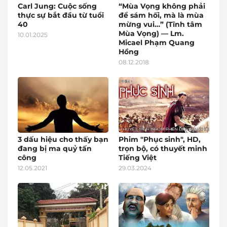
Carl Jung: Cuộc sống
“Mùa Vọng không phải
thực sự bắt đầu từ tuổi
để sám hối, mà là mùa
40
mừng vui…” (Tĩnh tâm
Mùa Vọng) — Lm.
10.01.2025
Micael Phạm Quang
Hồng
08.12.2018
3 dấu hiệu cho thấy bạn
Phim "Phục sinh", HD,
đang bị ma quỷ tấn
trọn bộ, có thuyết minh
công
Tiếng Việt
12.05.2021
29.03.2024