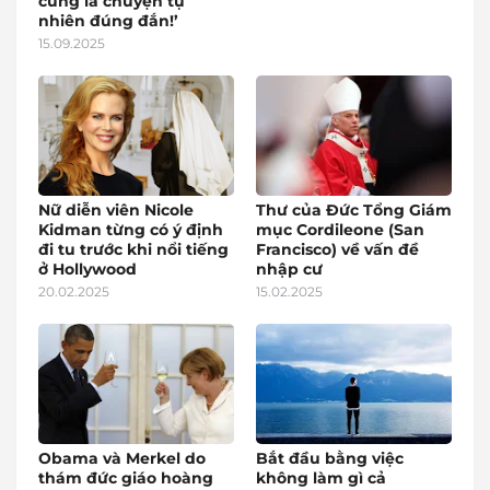
cũng là chuyện tự
nhiên đúng đắn!’
15.09.2025
Nữ diễn viên Nicole
Thư của Đức Tổng Giám
Kidman từng có ý định
mục Cordileone (San
đi tu trước khi nổi tiếng
Francisco) về vấn đề
ở Hollywood
nhập cư
20.02.2025
15.02.2025
Obama và Merkel do
Bắt đầu bằng việc
thám đức giáo hoàng
không làm gì cả