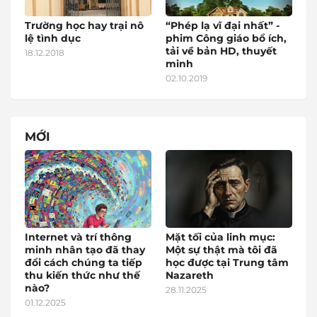
Trường học hay trại nô
“Phép lạ vĩ đại nhất” -
lệ tình dục
phim Công giáo bổ ích,
tải về bản HD, thuyết
18.12.2018
minh
02.10.2019
MỚI
Internet và trí thông
Mặt tối của linh mục:
minh nhân tạo đã thay
Một sự thật mà tôi đã
đổi cách chúng ta tiếp
học được tại Trung tâm
thu kiến thức như thế
Nazareth
nào?
28.11.2025
01.12.2025