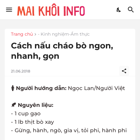
Trang chủ
- Kinh nghiệm-Ẩm thực
Cách nấu cháo bò ngon,
nhanh, gọn
21.06.2018
🚺 Người hướng dẫn:
Ngọc Lan/Người Việt
🍂 Nguyên liệu:
- 1 cup gạo
- 1 lb thịt bò xay
- Gừng, hành, ngò, gia vị, tỏi phi, hành phi