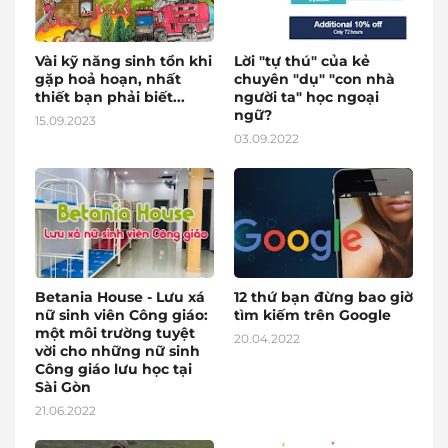
Vài kỹ năng sinh tồn khi
Lời "tự thú" của kẻ
gặp hoả hoạn, nhất
chuyên "dụ" "con nhà
thiết bạn phải biết...
người ta" học ngoại
ngữ?
15.09.2023
03.09.2022
Betania House - Lưu xá
12 thứ bạn đừng bao giờ
nữ sinh viên Công giáo:
tìm kiếm trên Google
một môi trường tuyệt
20.04.2022
vời cho những nữ sinh
Công giáo lưu học tại
Sài Gòn
21.06.2022