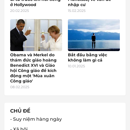
ở Hollywood
nhập cư
20.02.2025
15.02.2025
Obama và Merkel do
Bắt đầu bằng việc
thám đức giáo hoàng
không làm gì cả
Benedict XVI và Giáo
10.01.2025
hội Công giáo để kích
động một 'Mùa xuân
Công giáo'
08.02.2025
CHỦ ĐỀ
- Suy niệm hàng ngày
- Xã hội