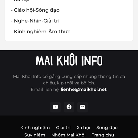
- Giáo hội-Sống đạo
- Nghe-Nhìn-Giải trí
- Kinh nghiệm-Ẩm thực
Mai Khôi Info cố gắng cung cấp những thông tin đa
chiều, kịp thời và bổ ích.
Email liên hệ:
lienhe@maikhoi.net
.
Kinh nghiệm
Giải trí
Xã hội
Sống đạo
Suy niệm
Nhóm Mai Khôi
Trang chủ