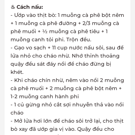
♨ Cách nấu:
- Ướp vào thịt bò: 1 muỗng cà phê bột nêm
+ 1 muỗng cà phê đường + 2/3 muỗng cà
phê muối + ½ muỗng cà phê tiêu + 1
muỗng canh tỏi phi. Trộn đều.
- Gạo vo sạch + 11 cup nước nấu sôi, sau để
lửa nhỏ cho cháo nhừ. Nhớ thỉnh thoảng
quậy đều sát đáy nồi để cháo đừng bị
khét.
- Khi cháo chín nhừ, nêm vào nồi 2 muỗng
cà phê muối + 2 muỗng cà phê bột nêm +
1-2 muỗng canh hành phi
- 1 củ gừng nhỏ cắt sợi nhuyễn thả vào nồi
cháo
- Mở lửa hơi lớn để cháo sôi trở lại, cho thịt
bò xay đã ướp gia vị vào. Quậy đều cho