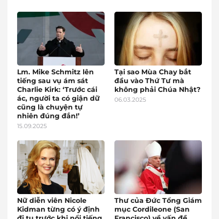
Lm. Mike Schmitz lên
Tại sao Mùa Chay bắt
tiếng sau vụ ám sát
đầu vào Thứ Tư mà
Charlie Kirk: ‘Trước cái
không phải Chúa Nhật?
ác, người ta có giận dữ
06.03.2025
cũng là chuyện tự
nhiên đúng đắn!’
15.09.2025
Nữ diễn viên Nicole
Thư của Đức Tổng Giám
Kidman từng có ý định
mục Cordileone (San
đi tu trước khi nổi tiếng
Francisco) về vấn đề