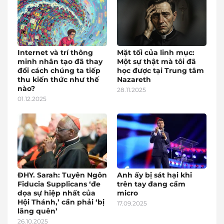
Internet và trí thông
Mặt tối của linh mục:
minh nhân tạo đã thay
Một sự thật mà tôi đã
đổi cách chúng ta tiếp
học được tại Trung tâm
thu kiến thức như thế
Nazareth
nào?
28.11.2025
01.12.2025
ĐHY. Sarah: Tuyên Ngôn
Anh ấy bị sát hại khi
Fiducia Supplicans ‘đe
trên tay đang cầm
dọa sự hiệp nhất của
micro
Hội Thánh,’ cần phải ‘bị
17.09.2025
lãng quên’
26.10.2025