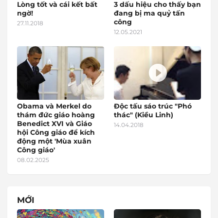
Lòng tốt và cái kết bất
3 dấu hiệu cho thấy bạn
ngờ!
đang bị ma quỷ tấn
công
27.11.2018
12.05.2021
Obama và Merkel do
Độc tấu sáo trúc "Phó
thám đức giáo hoàng
thác" (Kiều Linh)
Benedict XVI và Giáo
14.04.2018
hội Công giáo để kích
động một 'Mùa xuân
Công giáo'
08.02.2025
MỚI