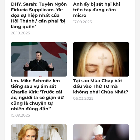
ĐHY. Sarah: Tuyên Ngôn
Anh ấy bị sát hại khi
Fiducia Supplicans ‘đe
trên tay đang cầm
dọa sự hiệp nhất của
micro
Hội Thánh,’ cần phải ‘bị
17.09.2025
lãng quên’
26.10.2025
Lm. Mike Schmitz lên
Tại sao Mùa Chay bắt
tiếng sau vụ ám sát
đầu vào Thứ Tư mà
Charlie Kirk: ‘Trước cái
không phải Chúa Nhật?
ác, người ta có giận dữ
06.03.2025
cũng là chuyện tự
nhiên đúng đắn!’
15.09.2025