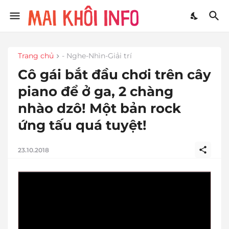
Trang chủ
- Nghe-Nhìn-Giải trí
Cô gái bắt đầu chơi trên cây
piano để ở ga, 2 chàng
nhào dzô! Một bản rock
ứng tấu quá tuyệt!
23.10.2018