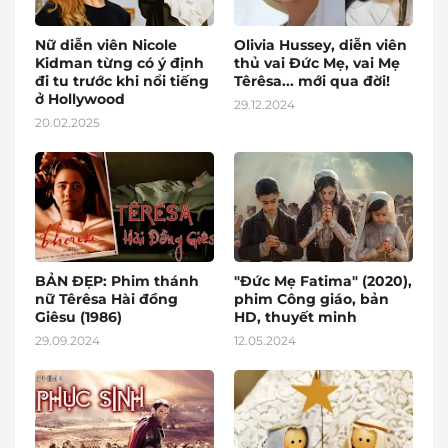
Nữ diễn viên Nicole
Olivia Hussey, diễn viên
Kidman từng có ý định
thủ vai Đức Mẹ, vai Mẹ
đi tu trước khi nổi tiếng
Têrêsa... mới qua đời!
ở Hollywood
29.12.2024
20.02.2025
BẢN ĐẸP: Phim thánh
"Đức Mẹ Fatima" (2020),
nữ Têrêsa Hài đồng
phim Công giáo, bản
Giêsu (1986)
HD, thuyết minh
29.09.2024
12.05.2024