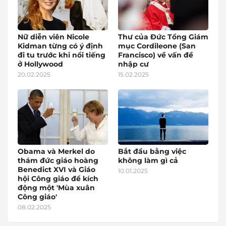
Nữ diễn viên Nicole
Thư của Đức Tổng Giám
Kidman từng có ý định
mục Cordileone (San
đi tu trước khi nổi tiếng
Francisco) về vấn đề
ở Hollywood
nhập cư
20.02.2025
15.02.2025
Obama và Merkel do
Bắt đầu bằng việc
thám đức giáo hoàng
không làm gì cả
Benedict XVI và Giáo
10.01.2025
hội Công giáo để kích
động một 'Mùa xuân
Công giáo'
08.02.2025