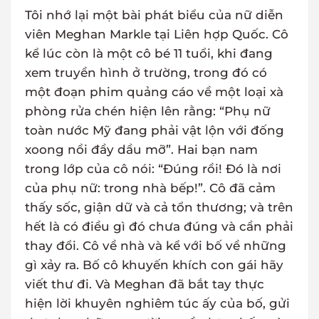
Tôi nhớ lại một bài phát biểu của nữ diễn
viên Meghan Markle tại Liên hợp Quốc. Cô
kể lúc còn là một cô bé 11 tuổi, khi đang
xem truyền hình ở trường, trong đó có
một đoạn phim quảng cáo về một loại xà
phòng rửa chén hiện lên rằng: “Phụ nữ
toàn nước Mỹ đang phải vật lộn với đống
xoong nồi đầy dầu mỡ”. Hai bạn nam
trong lớp của cô nói: “Đúng rồi! Đó là nơi
của phụ nữ: trong nhà bếp!”. Cô đã cảm
thấy sốc, giận dữ và cả tổn thương; và trên
hết là có điều gì đó chưa đúng và cần phải
thay đổi. Cô về nhà và kể với bố về những
gì xảy ra. Bố cô khuyến khích con gái hãy
viết thư đi. Và Meghan đã bắt tay thực
hiện lời khuyên nghiêm túc ấy của bố, gửi