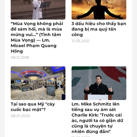
“Mùa Vọng không phải
3 dấu hiệu cho thấy bạn
để sám hối, mà là mùa
đang bị ma quỷ tấn
mừng vui…” (Tĩnh tâm
công
Mùa Vọng) — Lm.
12.05.2021
Micael Phạm Quang
Hồng
08.12.2018
Tại sao qua Mỹ "cày
Lm. Mike Schmitz lên
cuốc bạc mặt"?
tiếng sau vụ ám sát
Charlie Kirk: ‘Trước cái
08.01.2025
ác, người ta có giận dữ
cũng là chuyện tự
nhiên đúng đắn!’