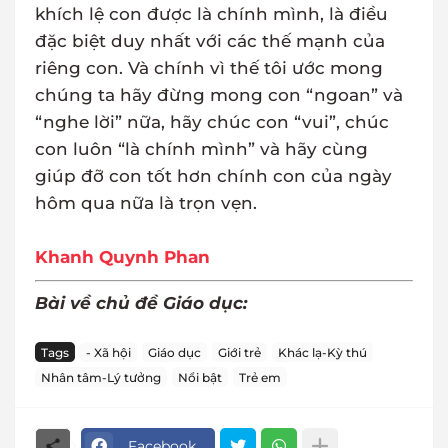
khích lệ con được là chính mình, là điều
đặc biệt duy nhất với các thế mạnh của
riêng con. Và chính vì thế tôi ước mong
chúng ta hãy đừng mong con “ngoan” và
“nghe lời” nữa, hãy chúc con “vui”, chúc
con luôn “là chính mình” và hãy cùng
giúp đỡ con tốt hơn chính con của ngày
hôm qua nữa là trọn vẹn.
Khanh Quynh Phan
Bài về chủ đề Giáo dục:
Tags
- Xã hội
Giáo dục
Giới trẻ
Khác lạ-Kỳ thú
Nhân tâm-Lý tưởng
Nổi bật
Trẻ em
Facebook