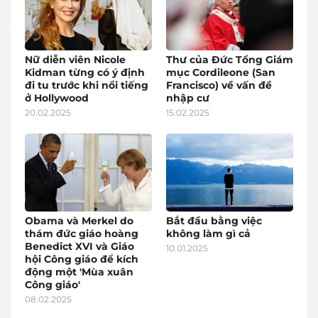
Nữ diễn viên Nicole
Thư của Đức Tổng Giám
Kidman từng có ý định
mục Cordileone (San
đi tu trước khi nổi tiếng
Francisco) về vấn đề
ở Hollywood
nhập cư
20.02.2025
15.02.2025
Obama và Merkel do
Bắt đầu bằng việc
thám đức giáo hoàng
không làm gì cả
Benedict XVI và Giáo
10.01.2025
hội Công giáo để kích
động một 'Mùa xuân
Công giáo'
08.02.2025