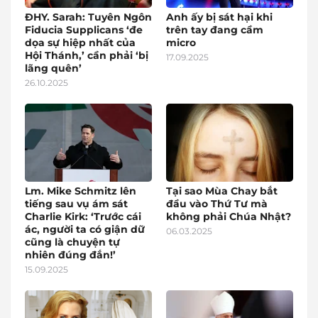
ĐHY. Sarah: Tuyên Ngôn
Anh ấy bị sát hại khi
Fiducia Supplicans ‘đe
trên tay đang cầm
dọa sự hiệp nhất của
micro
Hội Thánh,’ cần phải ‘bị
17.09.2025
lãng quên’
26.10.2025
Lm. Mike Schmitz lên
Tại sao Mùa Chay bắt
tiếng sau vụ ám sát
đầu vào Thứ Tư mà
Charlie Kirk: ‘Trước cái
không phải Chúa Nhật?
ác, người ta có giận dữ
06.03.2025
cũng là chuyện tự
nhiên đúng đắn!’
15.09.2025