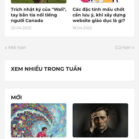
Trích nhật ký của "Wali",
Các đặc tính mấu chốt
tay bắn tỉa nổi tiếng
cần lưu ý, khi xây dựng
người Canada
website giáo dục là gì?
20.04.2022
18.04.2022
Mới hơn
Cũ hơn
XEM NHIỀU TRONG TUẦN
MỚI