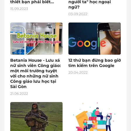
thiết bạn phải biết...
người ta" học ngoại
ngữ?
15.09.2023
03.09.2022
Betania House - Lưu xá
12 thứ bạn đừng bao giờ
nữ sinh viên Công giáo:
tìm kiếm trên Google
một môi trường tuyệt
20.04.2022
vời cho những nữ sinh
Công giáo lưu học tại
Sài Gòn
21.06.2022