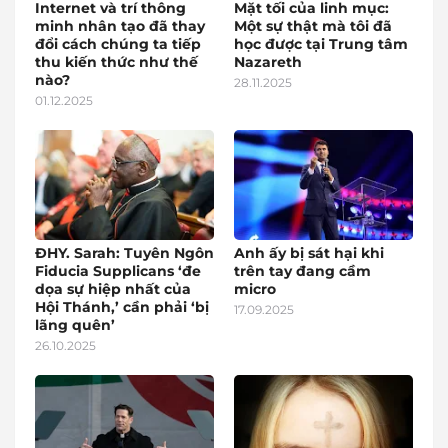
Internet và trí thông
Mặt tối của linh mục:
minh nhân tạo đã thay
Một sự thật mà tôi đã
đổi cách chúng ta tiếp
học được tại Trung tâm
thu kiến thức như thế
Nazareth
nào?
28.11.2025
01.12.2025
ĐHY. Sarah: Tuyên Ngôn
Anh ấy bị sát hại khi
Fiducia Supplicans ‘đe
trên tay đang cầm
dọa sự hiệp nhất của
micro
Hội Thánh,’ cần phải ‘bị
17.09.2025
lãng quên’
26.10.2025