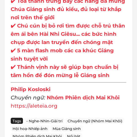
✔️ Toà thánh trưng bày các hang đá mừng
Chúa Giáng sinh đủ kiểu, đủ loại từ khắp
nơi trên thế giới
✔️ Chú cún bị bỏ rơi tìm được chỗ trú thân
êm ái bên Hài Nhi Giêsu... các bức hình
chụp được lan truyền đến chóng mặt
✔️ 5 màn flash mob các ca khúc Giáng
sinh tuyệt vời
✔️ Thánh vịnh này sẽ giúp bạn chuẩn bị
tâm hồn để đón mừng lễ Giáng sinh
Philip Kosloski
Chuyển ngữ:
Nhóm Phiên dịch Mai Khôi
https://aleteia.org
Tags
- Nghe-Nhìn-Giải trí
Chuyển ngữ (Nhóm Mai Khôi)
Hội hoạ-Nhiếp ảnh
Mùa Giáng sinh
Nhóm Phiên dịch Mai Khôi
Nổi bật