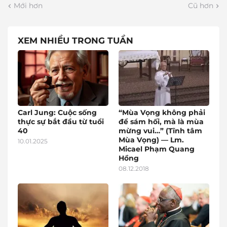
Mới hơn
Cũ hơn
XEM NHIỀU TRONG TUẦN
Carl Jung: Cuộc sống
“Mùa Vọng không phải
thực sự bắt đầu từ tuổi
để sám hối, mà là mùa
40
mừng vui…” (Tĩnh tâm
Mùa Vọng) — Lm.
10.01.2025
Micael Phạm Quang
Hồng
08.12.2018