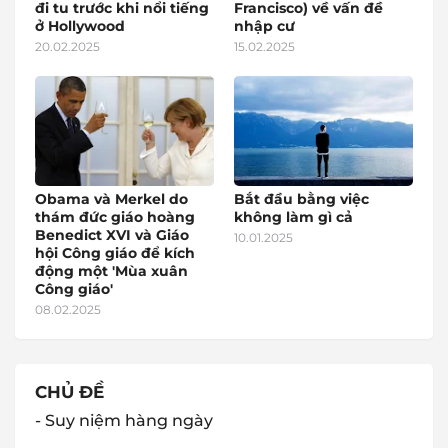
đi tu trước khi nổi tiếng
Francisco) về vấn đề
ở Hollywood
nhập cư
20.02.2025
15.02.2025
Obama và Merkel do
Bắt đầu bằng việc
thám đức giáo hoàng
không làm gì cả
Benedict XVI và Giáo
10.01.2025
hội Công giáo để kích
động một 'Mùa xuân
Công giáo'
08.02.2025
CHỦ ĐỀ
- Suy niệm hàng ngày