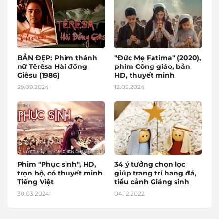
BẢN ĐẸP: Phim thánh
"Đức Mẹ Fatima" (2020),
nữ Têrêsa Hài đồng
phim Công giáo, bản
Giêsu (1986)
HD, thuyết minh
29.09.2024
12.05.2024
Phim "Phục sinh", HD,
34 ý tưởng chọn lọc
trọn bộ, có thuyết minh
giúp trang trí hang đá,
Tiếng Việt
tiểu cảnh Giáng sinh
30.03.2024
04.12.2022