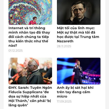
Internet và trí thông
Mặt tối của linh mục:
minh nhân tạo đã thay
Một sự thật mà tôi đã
đổi cách chúng ta tiếp
học được tại Trung tâm
thu kiến thức như thế
Nazareth
nào?
28.11.2025
01.12.2025
ĐHY. Sarah: Tuyên Ngôn
Anh ấy bị sát hại khi
Fiducia Supplicans ‘đe
trên tay đang cầm
dọa sự hiệp nhất của
micro
Hội Thánh,’ cần phải ‘bị
17.09.2025
lãng quên’