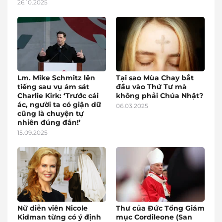
26.10.2025
Lm. Mike Schmitz lên
Tại sao Mùa Chay bắt
tiếng sau vụ ám sát
đầu vào Thứ Tư mà
Charlie Kirk: ‘Trước cái
không phải Chúa Nhật?
ác, người ta có giận dữ
06.03.2025
cũng là chuyện tự
nhiên đúng đắn!’
15.09.2025
Nữ diễn viên Nicole
Thư của Đức Tổng Giám
Kidman từng có ý định
mục Cordileone (San