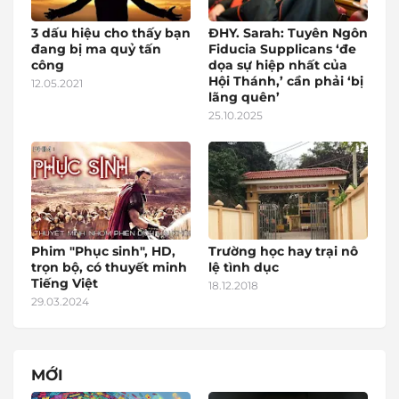
3 dấu hiệu cho thấy bạn
ĐHY. Sarah: Tuyên Ngôn
đang bị ma quỷ tấn
Fiducia Supplicans ‘đe
công
dọa sự hiệp nhất của
Hội Thánh,’ cần phải ‘bị
12.05.2021
lãng quên’
25.10.2025
Phim "Phục sinh", HD,
Trường học hay trại nô
trọn bộ, có thuyết minh
lệ tình dục
Tiếng Việt
18.12.2018
29.03.2024
MỚI