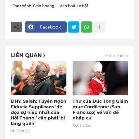
Toà thánh-Giáo hoàng
Văn hoá-Lễ hội
Facebook
LIÊN QUAN
Hiện thêm
ĐHY. Sarah: Tuyên Ngôn
Thư của Đức Tổng Giám
Fiducia Supplicans ‘đe
mục Cordileone (San
dọa sự hiệp nhất của
Francisco) về vấn đề
Hội Thánh,’ cần phải ‘bị
nhập cư
lãng quên’
15.02.2025
26.10.2025