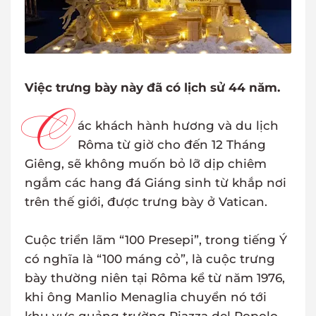
Việc trưng bày này đã có lịch sử 44 năm.
C
ác khách hành hương và du lịch
Rôma từ giờ cho đến 12 Tháng
Giêng, sẽ không muốn bỏ lỡ dịp chiêm
ngắm các hang đá Giáng sinh từ khắp nơi
trên thế giới, được trưng bày ở Vatican.
Cuộc triển lãm “100 Presepi”, trong tiếng Ý
có nghĩa là “100 máng cỏ”, là cuộc trưng
bày thường niên tại Rôma kể từ năm 1976,
khi ông Manlio Menaglia chuyển nó tới