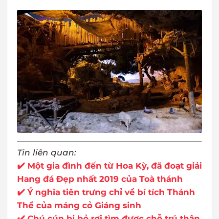
Tin liên quan:
✔️ Một gia đình đến từ Hoa Kỳ, đã đoạt giải
Hang đá Đẹp nhất 2019 của Toà thánh
✔️ Ý nghĩa tiên trưng chỉ về bí tích Thánh
Thể của máng cỏ Giáng sinh
✔️ Chú cún bị bỏ rơi tìm được chỗ trú thân