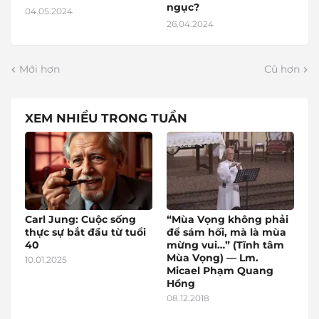
ngục?
04.05.2024
26.04.2024
Mới hơn
Cũ hơn
XEM NHIỀU TRONG TUẦN
Carl Jung: Cuộc sống
“Mùa Vọng không phải
thực sự bắt đầu từ tuổi
để sám hối, mà là mùa
40
mừng vui…” (Tĩnh tâm
Mùa Vọng) — Lm.
10.01.2025
Micael Phạm Quang
Hồng
08.12.2018