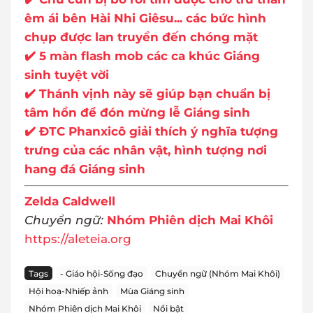
êm ái bên Hài Nhi Giêsu... các bức hình
chụp được lan truyền đến chóng mặt
✔️ 5 màn flash mob các ca khúc Giáng
sinh tuyệt vời
✔️ Thánh vịnh này sẽ giúp bạn chuẩn bị
tâm hồn để đón mừng lễ Giáng sinh
✔️ ĐTC Phanxicô giải thích ý nghĩa tượng
trưng của các nhân vật, hình tượng nơi
hang đá Giáng sinh
Zelda Caldwell
Chuyển ngữ:
Nhóm Phiên dịch Mai Khôi
https://aleteia.org
Tags
- Giáo hội-Sống đạo
Chuyển ngữ (Nhóm Mai Khôi)
Hội hoạ-Nhiếp ảnh
Mùa Giáng sinh
Nhóm Phiên dịch Mai Khôi
Nổi bật