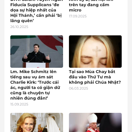
Fiducia Supplicans ‘đe
trên tay đang cầm
dọa sự hiệp nhất của
micro
Hội Thánh,’ cần phải ‘bị
17.09.2025
lãng quên’
26.10.2025
Lm. Mike Schmitz lên
Tại sao Mùa Chay bắt
tiếng sau vụ ám sát
đầu vào Thứ Tư mà
Charlie Kirk: ‘Trước cái
không phải Chúa Nhật?
ác, người ta có giận dữ
06.03.2025
cũng là chuyện tự
nhiên đúng đắn!’
15.09.2025