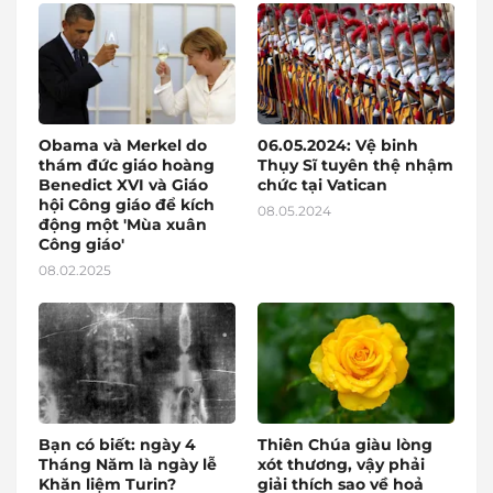
Obama và Merkel do
06.05.2024: Vệ binh
thám đức giáo hoàng
Thụy Sĩ tuyên thệ nhậm
Benedict XVI và Giáo
chức tại Vatican
hội Công giáo để kích
08.05.2024
động một 'Mùa xuân
Công giáo'
08.02.2025
Bạn có biết: ngày 4
Thiên Chúa giàu lòng
Tháng Năm là ngày lễ
xót thương, vậy phải
Khăn liệm Turin?
giải thích sao về hoả