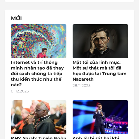
MỚI
Internet và trí thông
Mặt tối của linh mục:
minh nhân tạo đã thay
Một sự thật mà tôi đã
đổi cách chúng ta tiếp
học được tại Trung tâm
thu kiến thức như thế
Nazareth
nào?
28.11.2025
01.12.2025
ĐHY. Sarah: Tuyên Ngôn
Anh ấy bị sát hại khi