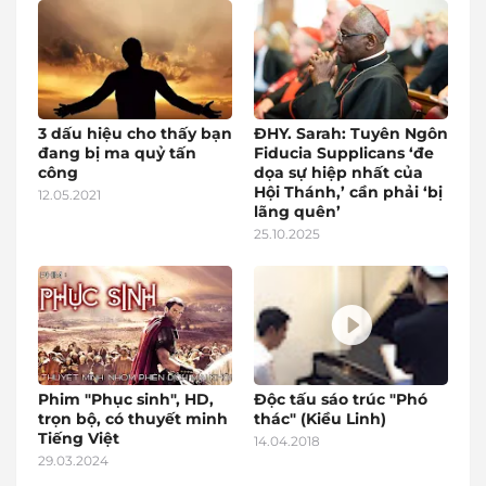
3 dấu hiệu cho thấy bạn
ĐHY. Sarah: Tuyên Ngôn
đang bị ma quỷ tấn
Fiducia Supplicans ‘đe
công
dọa sự hiệp nhất của
Hội Thánh,’ cần phải ‘bị
12.05.2021
lãng quên’
25.10.2025
Phim "Phục sinh", HD,
Độc tấu sáo trúc "Phó
trọn bộ, có thuyết minh
thác" (Kiều Linh)
Tiếng Việt
14.04.2018
29.03.2024