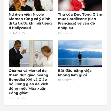
Nữ diễn viên Nicole
Thư của Đức Tổng Giám
Kidman từng có ý định
mục Cordileone (San
đi tu trước khi nổi tiếng
Francisco) về vấn đề
ở Hollywood
nhập cư
20.02.2025
15.02.2025
Obama và Merkel do
Bắt đầu bằng việc
thám đức giáo hoàng
không làm gì cả
Benedict XVI và Giáo
10.01.2025
hội Công giáo để kích
động một 'Mùa xuân
Công giáo'
08.02.2025