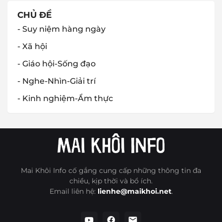
CHỦ ĐỀ
- Suy niệm hàng ngày
- Xã hội
- Giáo hội-Sống đạo
- Nghe-Nhìn-Giải trí
- Kinh nghiệm-Ẩm thực
Mai Khôi Info cố gắng cung cấp những thông tin đa
chiều, kịp thời và bổ ích.
Email liên hệ:
lienhe@maikhoi.net
.