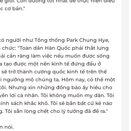
 giới. Con đường tốt nhất để thực hiện điều
c cơ bản."
 có người như Tổng thống Park Chung Hye,
 chức: "Toàn dân Hàn Quốc phải thắt lưng
ải cắn răng làm việc nếu muốn được sống
a tạo được một nền kinh tế đứng đầu ở
sẽ trở thành cường quốc kinh tế trên thế
phải ngưỡng mộ chúng ta. Hôm nay, có thể một
 tôi. Nhưng xin những đồng bào ấy hiểu cho
ền lợi cá nhân. Tôi không muốn mỵ dân. Tôi
nh sách khắc khổ. Tôi sẽ bắn bất cứ kẻ nào
 Tôi sẵn lòng chết cho lý tưởng đã đề ra."
 nói.