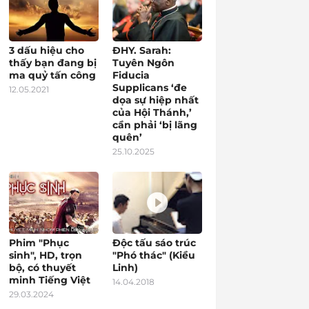
3 dấu hiệu cho
ĐHY. Sarah:
thấy bạn đang bị
Tuyên Ngôn
ma quỷ tấn công
Fiducia
Supplicans ‘đe
12.05.2021
dọa sự hiệp nhất
của Hội Thánh,’
cần phải ‘bị lãng
quên’
25.10.2025
Phim "Phục
Độc tấu sáo trúc
sinh", HD, trọn
"Phó thác" (Kiều
bộ, có thuyết
Linh)
minh Tiếng Việt
14.04.2018
29.03.2024