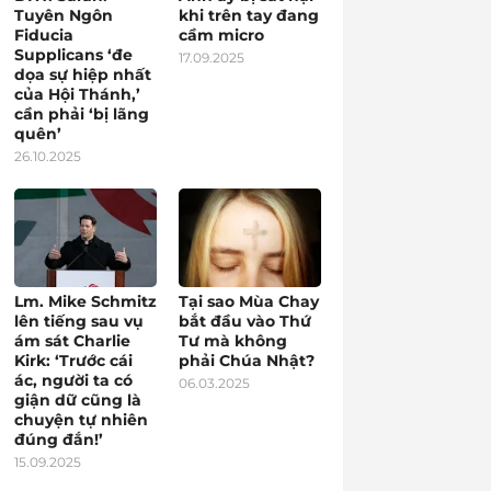
Tuyên Ngôn
khi trên tay đang
Fiducia
cầm micro
Supplicans ‘đe
17.09.2025
dọa sự hiệp nhất
của Hội Thánh,’
cần phải ‘bị lãng
quên’
26.10.2025
Lm. Mike Schmitz
Tại sao Mùa Chay
lên tiếng sau vụ
bắt đầu vào Thứ
ám sát Charlie
Tư mà không
Kirk: ‘Trước cái
phải Chúa Nhật?
ác, người ta có
06.03.2025
giận dữ cũng là
chuyện tự nhiên
đúng đắn!’
15.09.2025