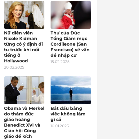
Nữ diễn viên
Thư của Đức
Nicole Kidman
Tổng Giám mục
từng có ý định đi
Cordileone (San
tu trước khi nổi
Francisco) về vấn
tiếng ở
đề nhập cư
Hollywood
15.02.2025
20.02.2025
Obama và Merkel
Bắt đầu bằng
do thám đức
việc không làm
giáo hoàng
gì cả
Benedict XVI và
10.01.2025
Giáo hội Công
giáo để kích