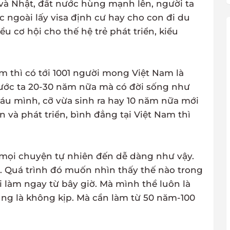
 và Nhật, đất nước hùng mạnh lên, người ta
ớc ngoài lấy visa định cư hay cho con đi du
ều cơ hội cho thế hệ trẻ phát triển, kiểu
m thì có tới 1001 người mong Việt Nam là
nước ta 20-30 năm nữa mà có đời sống như
háu mình, cỡ vừa sinh ra hay 10 năm nữa mới
ăn và phát triển, bình đẳng tại Việt Nam thì
mọi chuyện tự nhiên đến dễ dàng như vậy.
. Quá trình đó muốn nhìn thấy thế nào trong
 làm ngay từ bây giờ. Mà mình thề luôn là
ũng là không kịp. Mà cần làm từ 50 năm-100