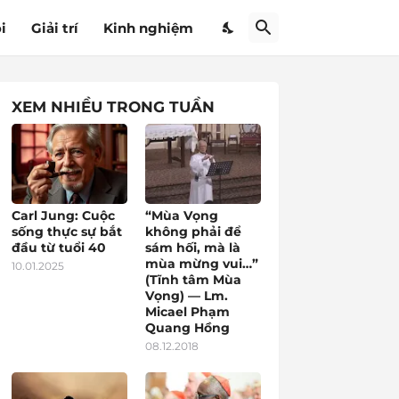
i
Giải trí
Kinh nghiệm
XEM NHIỀU TRONG TUẦN
Carl Jung: Cuộc
“Mùa Vọng
sống thực sự bắt
không phải để
đầu từ tuổi 40
sám hối, mà là
mùa mừng vui…”
10.01.2025
(Tĩnh tâm Mùa
Vọng) — Lm.
Micael Phạm
Quang Hồng
08.12.2018