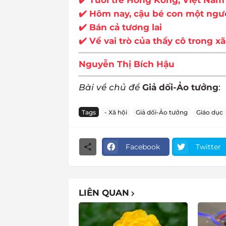
✔️ Tuổi trẻ Hong Kong, Việt Nam v
✔️ Hôm nay, cậu bé con một người 
✔️ Bán cả tương lai
✔️ Về vai trò của thầy cô trong xã
Nguyễn Thị Bích Hậu
Bài về chủ đề
Giả dối-Ảo tưởng
:
Tags
- Xã hội
Giả dối-Ảo tưởng
Giáo dục
Facebook
Twitter
LIÊN QUAN