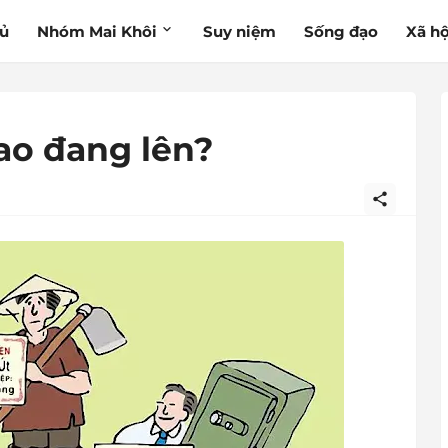
hủ
Nhóm Mai Khôi
Suy niệm
Sống đạo
Xã hộ
ao đang lên?