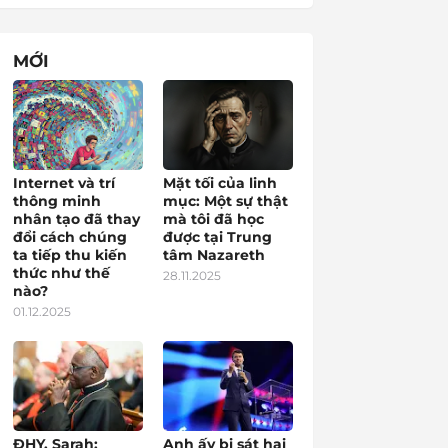
MỚI
Internet và trí
Mặt tối của linh
thông minh
mục: Một sự thật
nhân tạo đã thay
mà tôi đã học
đổi cách chúng
được tại Trung
ta tiếp thu kiến
tâm Nazareth
thức như thế
28.11.2025
nào?
01.12.2025
ĐHY. Sarah:
Anh ấy bị sát hại