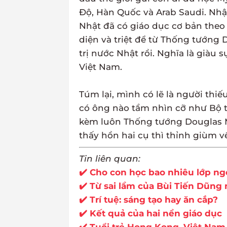
Độ, Hàn Quốc và Arab Saudi. Nhật 
Nhật đã có giáo dục cơ bản theo
diện và triệt để từ Thống tướng
trị nước Nhật rồi. Nghĩa là giàu
Việt Nam.
Túm lại, mình có lẽ là người t
có ông nào tầm nhìn cỡ như Bộ t
kèm luôn Thống tướng Douglas M
thấy hồn hai cụ thì thỉnh giùm v
Tin liên quan:
✔️ Cho con học bao nhiêu lớp ng
✔️ Từ sai lầm của Bùi Tiến Dũng 
✔️ Trí tuệ: sáng tạo hay ăn cắp?
✔️ Kết quả của hai nền giáo dục