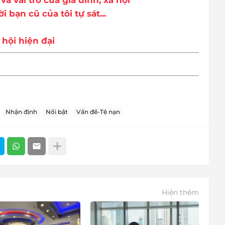
à vai trò của gia đình, xã hội
bạn cũ của tôi tự sát...
 hội hiện đại
Nhận định
Nổi bật
Vấn đề-Tệ nạn
Hiện thêm