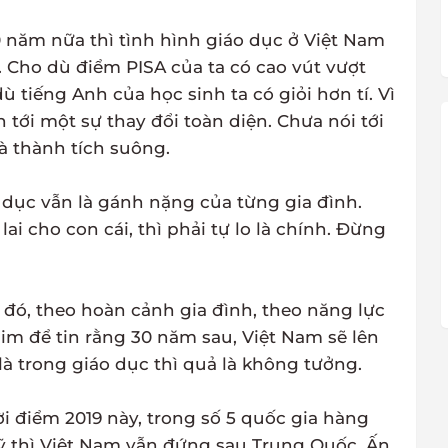
30 năm nữa thì tình hình giáo dục ở Việt Nam
. Cho dù điểm PISA của ta có cao vút vượt
ù tiếng Anh của học sinh ta có giỏi hơn tí. Vì
n tới một sự thay đổi toàn diện. Chưa nói tới
à thành tích suông.
 dục vẫn là gánh nặng của từng gia đình.
 cho con cái, thì phải tự lo là chính. Đừng
i đó, theo hoàn cảnh gia đình, theo năng lực
im để tin rằng 30 năm sau, Việt Nam sẽ lên
à trong giáo dục thì quả là không tưởng.
ời điểm 2019 này, trong số 5 quốc gia hàng
Mỹ thì Việt Nam vẫn đứng sau Trung Quốc, Ấn