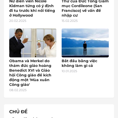
Nữ diễn viên Nicole
Thư của Đức Tổng Giám
Kidman từng có ý định
mục Cordileone (San
đi tu trước khi nổi tiếng
Francisco) về vấn đề
ở Hollywood
nhập cư
20.02.2025
15.02.2025
Obama và Merkel do
Bắt đầu bằng việc
thám đức giáo hoàng
không làm gì cả
Benedict XVI và Giáo
10.01.2025
hội Công giáo để kích
động một 'Mùa xuân
Công giáo'
08.02.2025
CHỦ ĐỀ