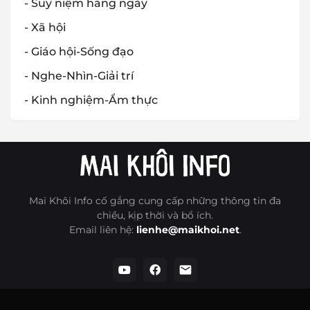
- Suy niệm hàng ngày
- Xã hội
- Giáo hội-Sống đạo
- Nghe-Nhìn-Giải trí
- Kinh nghiệm-Ẩm thực
Mai Khôi Info cố gắng cung cấp những thông tin đa
chiều, kịp thời và bổ ích.
Email liên hệ:
lienhe@maikhoi.net
.