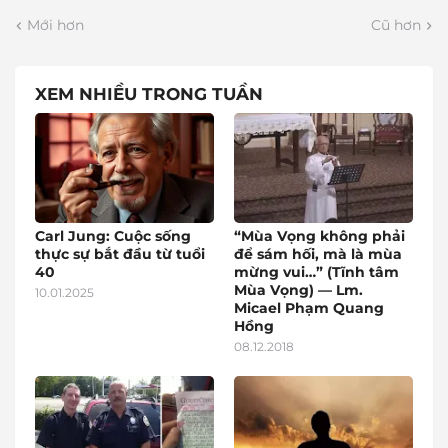
Mới hơn
Cũ hơn
XEM NHIỀU TRONG TUẦN
Carl Jung: Cuộc sống
“Mùa Vọng không phải
thực sự bắt đầu từ tuổi
để sám hối, mà là mùa
40
mừng vui…” (Tĩnh tâm
Mùa Vọng) — Lm.
10.01.2025
Micael Phạm Quang
Hồng
08.12.2018