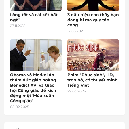
Lòng tốt và cái kết bất
3 dấu hiệu cho thấy bạn
ngờ!
đang bị ma quỷ tấn
công
27.11.2018
12.05.2021
Obama và Merkel do
Phim "Phục sinh", HD,
thám đức giáo hoàng
trọn bộ, có thuyết minh
Benedict XVI và Giáo
Tiếng Việt
hội Công giáo để kích
29.03.2024
động một 'Mùa xuân
Công giáo'
08.02.2025