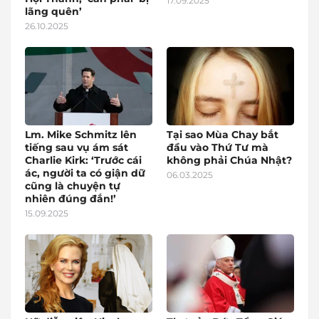
17.09.2025
lãng quên’
26.10.2025
Lm. Mike Schmitz lên
Tại sao Mùa Chay bắt
tiếng sau vụ ám sát
đầu vào Thứ Tư mà
Charlie Kirk: ‘Trước cái
không phải Chúa Nhật?
ác, người ta có giận dữ
06.03.2025
cũng là chuyện tự
nhiên đúng đắn!’
15.09.2025