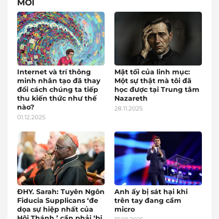
MỚI
Internet và trí thông
Mặt tối của linh mục:
minh nhân tạo đã thay
Một sự thật mà tôi đã
đổi cách chúng ta tiếp
học được tại Trung tâm
thu kiến thức như thế
Nazareth
nào?
28.11.2025
01.12.2025
ĐHY. Sarah: Tuyên Ngôn
Anh ấy bị sát hại khi
Fiducia Supplicans ‘đe
trên tay đang cầm
dọa sự hiệp nhất của
micro
Hội Thánh,’ cần phải ‘bị