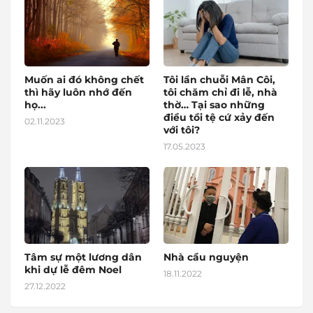
Muốn ai đó không chết
Tôi lần chuỗi Mân Côi,
thì hãy luôn nhớ đến
tôi chăm chỉ đi lễ, nhà
họ...
thờ… Tại sao những
điều tồi tệ cứ xảy đến
02.11.2023
với tôi?
17.05.2023
Tâm sự một lương dân
Nhà cầu nguyện
khi dự lễ đêm Noel
18.11.2022
27.12.2022