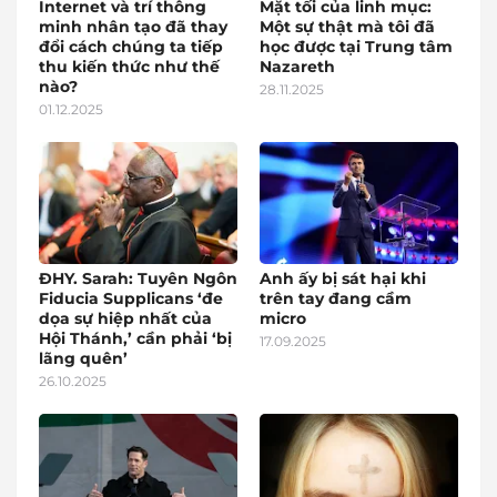
Internet và trí thông
Mặt tối của linh mục:
minh nhân tạo đã thay
Một sự thật mà tôi đã
đổi cách chúng ta tiếp
học được tại Trung tâm
thu kiến thức như thế
Nazareth
nào?
28.11.2025
01.12.2025
ĐHY. Sarah: Tuyên Ngôn
Anh ấy bị sát hại khi
Fiducia Supplicans ‘đe
trên tay đang cầm
dọa sự hiệp nhất của
micro
Hội Thánh,’ cần phải ‘bị
17.09.2025
lãng quên’
26.10.2025