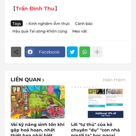
【
Trần Đình Thu
】
Tags
- Kinh nghiệm-Ẩm thực
Cảnh báo
Hậu quả-Tai ương-Khốn cùng
Mẹo vặt
Facebook
LIÊN QUAN
Hiện thêm
Vài kỹ năng sinh tồn khi
Lời "tự thú" của kẻ
gặp hoả hoạn, nhất
chuyên "dụ" "con nhà
thiết bạn phải biết...
người ta" học ngoại