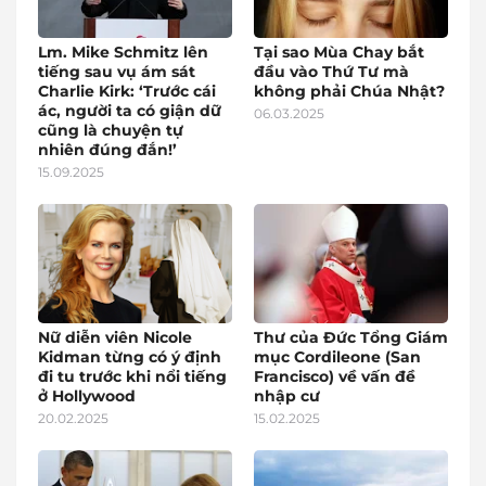
Lm. Mike Schmitz lên
Tại sao Mùa Chay bắt
tiếng sau vụ ám sát
đầu vào Thứ Tư mà
Charlie Kirk: ‘Trước cái
không phải Chúa Nhật?
ác, người ta có giận dữ
06.03.2025
cũng là chuyện tự
nhiên đúng đắn!’
15.09.2025
Nữ diễn viên Nicole
Thư của Đức Tổng Giám
Kidman từng có ý định
mục Cordileone (San
đi tu trước khi nổi tiếng
Francisco) về vấn đề
ở Hollywood
nhập cư
20.02.2025
15.02.2025