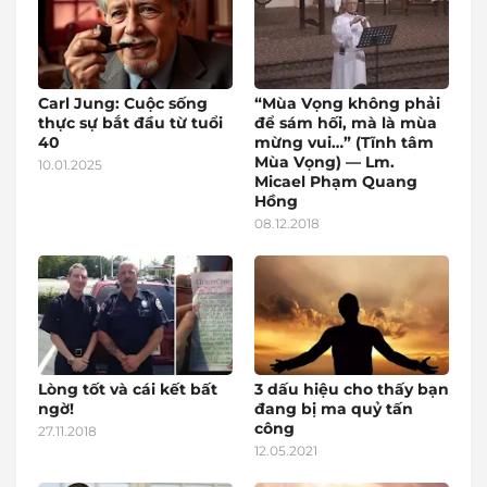
Carl Jung: Cuộc sống
“Mùa Vọng không phải
thực sự bắt đầu từ tuổi
để sám hối, mà là mùa
40
mừng vui…” (Tĩnh tâm
Mùa Vọng) — Lm.
10.01.2025
Micael Phạm Quang
Hồng
08.12.2018
Lòng tốt và cái kết bất
3 dấu hiệu cho thấy bạn
ngờ!
đang bị ma quỷ tấn
công
27.11.2018
12.05.2021