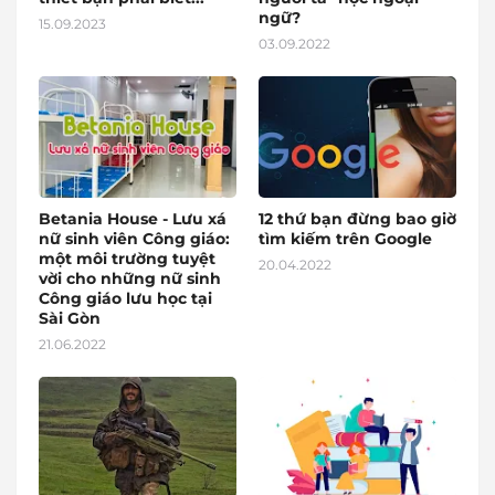
ngữ?
15.09.2023
03.09.2022
Betania House - Lưu xá
12 thứ bạn đừng bao giờ
nữ sinh viên Công giáo:
tìm kiếm trên Google
một môi trường tuyệt
20.04.2022
vời cho những nữ sinh
Công giáo lưu học tại
Sài Gòn
21.06.2022