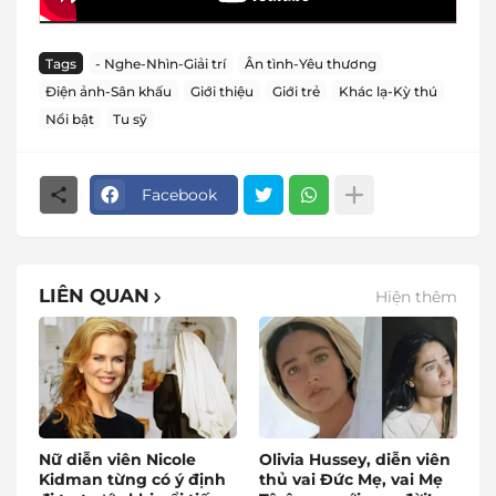
Tags
- Nghe-Nhìn-Giải trí
Ân tình-Yêu thương
Điện ảnh-Sân khấu
Giới thiệu
Giới trẻ
Khác lạ-Kỳ thú
Nổi bật
Tu sỹ
Facebook
LIÊN QUAN
Hiện thêm
Nữ diễn viên Nicole
Olivia Hussey, diễn viên
Kidman từng có ý định
thủ vai Đức Mẹ, vai Mẹ