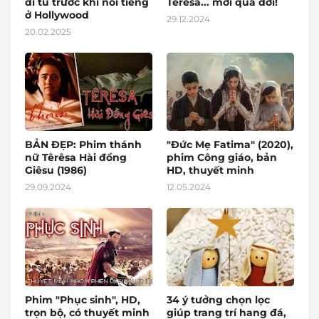
đi tu trước khi nổi tiếng
Têrêsa... mới qua đời!
ở Hollywood
29.12.2024
20.02.2025
BẢN ĐẸP: Phim thánh
"Đức Mẹ Fatima" (2020),
nữ Têrêsa Hài đồng
phim Công giáo, bản
Giêsu (1986)
HD, thuyết minh
29.09.2024
12.05.2024
Phim "Phục sinh", HD,
34 ý tưởng chọn lọc
trọn bộ, có thuyết minh
giúp trang trí hang đá,