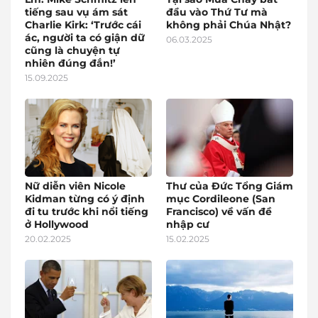
tiếng sau vụ ám sát
đầu vào Thứ Tư mà
Charlie Kirk: ‘Trước cái
không phải Chúa Nhật?
ác, người ta có giận dữ
06.03.2025
cũng là chuyện tự
nhiên đúng đắn!’
15.09.2025
Nữ diễn viên Nicole
Thư của Đức Tổng Giám
Kidman từng có ý định
mục Cordileone (San
đi tu trước khi nổi tiếng
Francisco) về vấn đề
ở Hollywood
nhập cư
20.02.2025
15.02.2025