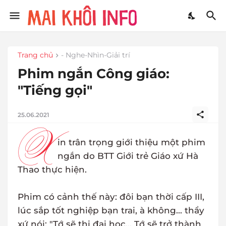
Trang chủ
- Nghe-Nhìn-Giải trí
Phim ngắn Công giáo:
"Tiếng gọi"
25.06.2021
X
in trân trọng giới thiệu một phim
ngắn do BTT Giới trẻ Giáo xứ Hà
Thao thực hiện.
Phim có cảnh thế này: đôi bạn thời cấp III,
lúc sắp tốt nghiệp bạn trai, à không... thầy
xứ nói: "Tớ sẽ thi đại học... Tớ sẽ trở thành