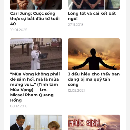
Carl Jung: Cuộc sống
Lòng tốt và cái kết bất
thực sự bắt đầu từ tuổi
ngờ!
40
27.11.2018
10.01.2025
“Mùa Vọng không phải
3 dấu hiệu cho thấy bạn
để sám hối, mà là mùa
đang bị ma quỷ tấn
mừng vui…” (Tĩnh tâm
công
Mùa Vọng) — Lm.
12.05.2021
Micael Phạm Quang
Hồng
08.12.2018