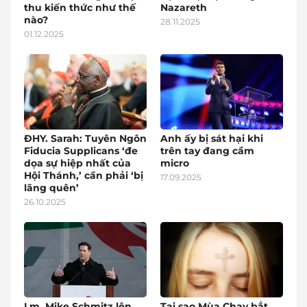
thu kiến thức như thế
Nazareth
nào?
28.11.2025
01.12.2025
ĐHY. Sarah: Tuyên Ngôn
Anh ấy bị sát hại khi
Fiducia Supplicans ‘đe
trên tay đang cầm
dọa sự hiệp nhất của
micro
Hội Thánh,’ cần phải ‘bị
17.09.2025
lãng quên’
26.10.2025
Lm. Mike Schmitz lên
Tại sao Mùa Chay bắt