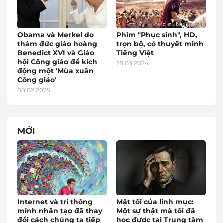
Obama và Merkel do
Phim "Phục sinh", HD,
thám đức giáo hoàng
trọn bộ, có thuyết minh
Benedict XVI và Giáo
Tiếng Việt
hội Công giáo để kích
29.03.2024
động một 'Mùa xuân
Công giáo'
08.02.2025
MỚI
Internet và trí thông
Mặt tối của linh mục:
minh nhân tạo đã thay
Một sự thật mà tôi đã
đổi cách chúng ta tiếp
học được tại Trung tâm