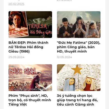
20.02.2025
BẢN ĐẸP: Phim thánh
"Đức Mẹ Fatima" (2020),
nữ Têrêsa Hài đồng
phim Công giáo, bản
Giêsu (1986)
HD, thuyết minh
29.09.2024
12.05.2024
Phim "Phục sinh", HD,
34 ý tưởng chọn lọc
trọn bộ, có thuyết minh
giúp trang trí hang đá,
Tiếng Việt
tiểu cảnh Giáng sinh