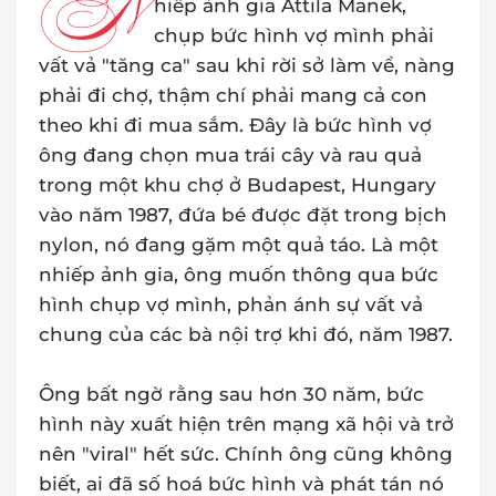
N
hiếp ảnh gia Attila Manek,
chụp bức hình vợ mình phải
vất vả "tăng ca" sau khi rời sở làm về, nàng
phải đi chợ, thậm chí phải mang cả con
theo khi đi mua sắm. Đây là bức hình vợ
ông đang chọn mua trái cây và rau quả
trong một khu chợ ở Budapest, Hungary
vào năm 1987, đứa bé được đặt trong bịch
nylon, nó đang gặm một quả táo. Là một
nhiếp ảnh gia, ông muốn thông qua bức
hình chụp vợ mình, phản ánh sự vất vả
chung của các bà nội trợ khi đó, năm 1987.
Ông bất ngờ rằng sau hơn 30 năm, bức
hình này xuất hiện trên mạng xã hội và trở
nên "viral" hết sức. Chính ông cũng không
biết, ai đã số hoá bức hình và phát tán nó