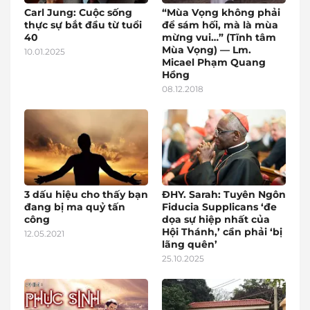
Carl Jung: Cuộc sống
“Mùa Vọng không phải
thực sự bắt đầu từ tuổi
để sám hối, mà là mùa
40
mừng vui…” (Tĩnh tâm
Mùa Vọng) — Lm.
10.01.2025
Micael Phạm Quang
Hồng
08.12.2018
3 dấu hiệu cho thấy bạn
ĐHY. Sarah: Tuyên Ngôn
đang bị ma quỷ tấn
Fiducia Supplicans ‘đe
công
dọa sự hiệp nhất của
Hội Thánh,’ cần phải ‘bị
12.05.2021
lãng quên’
25.10.2025