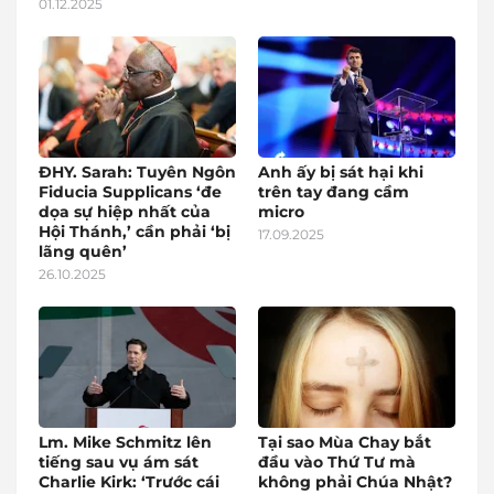
01.12.2025
ĐHY. Sarah: Tuyên Ngôn
Anh ấy bị sát hại khi
Fiducia Supplicans ‘đe
trên tay đang cầm
dọa sự hiệp nhất của
micro
Hội Thánh,’ cần phải ‘bị
17.09.2025
lãng quên’
26.10.2025
Lm. Mike Schmitz lên
Tại sao Mùa Chay bắt
tiếng sau vụ ám sát
đầu vào Thứ Tư mà
Charlie Kirk: ‘Trước cái
không phải Chúa Nhật?