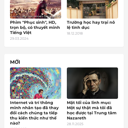
Phim "Phục sinh", HD,
Trường học hay trại nô
trọn bộ, có thuyết minh
lệ tình dục
Tiếng Việt
18.12.2018
29.03.2024
MỚI
Internet và trí thông
Mặt tối của linh mục:
minh nhân tạo đã thay
Một sự thật mà tôi đã
đổi cách chúng ta tiếp
học được tại Trung tâm
thu kiến thức như thế
Nazareth
nào?
28.11.2025