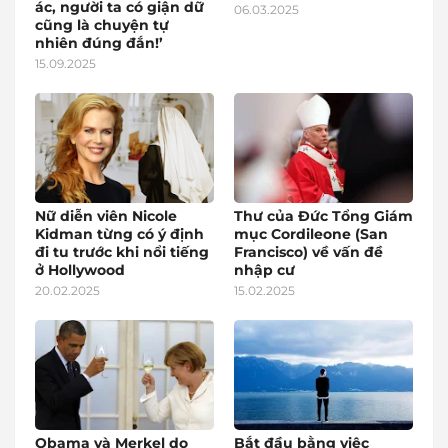
ác, người ta có giận dữ
06.03.2025
cũng là chuyện tự
nhiên đúng đắn!’
15.09.2025
Nữ diễn viên Nicole
Thư của Đức Tổng Giám
Kidman từng có ý định
mục Cordileone (San
đi tu trước khi nổi tiếng
Francisco) về vấn đề
ở Hollywood
nhập cư
20.02.2025
15.02.2025
Obama và Merkel do
Bắt đầu bằng việc