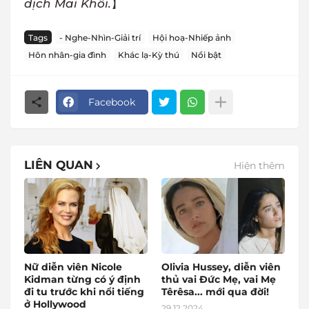
dịch Mai Khôi.
】
Tags
- Nghe-Nhìn-Giải trí
Hội hoạ-Nhiếp ảnh
Hôn nhân-gia đình
Khác lạ-Kỳ thú
Nổi bật
Facebook
LIÊN QUAN
Hiện thêm
Nữ diễn viên Nicole
Olivia Hussey, diễn viên
Kidman từng có ý định
thủ vai Đức Mẹ, vai Mẹ
đi tu trước khi nổi tiếng
Têrêsa... mới qua đời!
ở Hollywood
29.12.2024