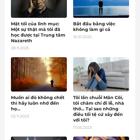
Mặt tối của linh mục:
Bắt đầu bằng việc
Một sự thật mà tôi đã
không làm gì cả
học được tại Trung tâm
10.01.2025
Nazareth
28.11.2025
Muốn ai đó không chết
Tôi lần chuỗi Mân Côi,
thì hãy luôn nhớ đến
tôi chăm chỉ đi lễ, nhà
họ...
thờ… Tại sao những
điều tồi tệ cứ xảy đến
02.11.2023
với tôi?
17.05.2023