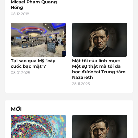
Micael Phạm Quang
Hồng
08.12.2018
Tại sao qua Mỹ "cày
Mặt tối của linh mục:
cuốc bạc mặt"?
Một sự thật mà tôi đã
học được tại Trung tâm
08.01.2025
Nazareth
28.11.2025
MỚI