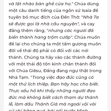
và lật nhào bàn ghế của họ."
Chúa dùng
một câu danh tiếng của ngôn sứ Isaia để
tuyên bố mục đích của Đền Thờ: "
Nhà Ta
sẽ được gọi là nhà cầu nguyện",
và cay
đắng thêm rằng, "
nhưng các ngươi đã
biến thành hang trộm cướp".
Chúa muốn
để lại cho chúng ta một tấm gương muôn
đời về thái độ phải có đối với các nơi
thánh. Chúng ta hãy vào các thánh đường
với một thái độ tôn kính chân thành đối
với Chúa Giêsu, Đấng đang ngự thật trong
Nhà Tạm. "
Trong việc đạo đức cũng có
một thứ lịch thiệp. Bạn hãy học cho biết.
Thực xấu hổ khi thấy những người đạo
đức mà không biết cách tham dự thánh
lễ, làm dấu Thánh Giá mà ngoái vội vài
cử chỉ bâng quơ, bái gối trước Mình