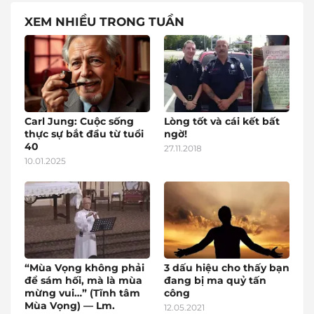
XEM NHIỀU TRONG TUẦN
Carl Jung: Cuộc sống
Lòng tốt và cái kết bất
thực sự bắt đầu từ tuổi
ngờ!
40
27.11.2018
10.01.2025
“Mùa Vọng không phải
3 dấu hiệu cho thấy bạn
để sám hối, mà là mùa
đang bị ma quỷ tấn
mừng vui…” (Tĩnh tâm
công
Mùa Vọng) — Lm.
12.05.2021