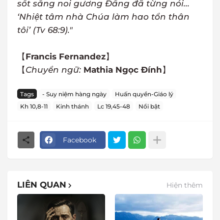
sốt sắng noi gương Đấng đã từng nói...
‘Nhiệt tâm nhà Chúa làm hao tổn thân
tôi’ (Tv 68:9)."
【
Francis Fernandez
】
【
Chuyển ngữ:
Mathia Ngọc Đính
】
Tags
- Suy niệm hàng ngày
Huấn quyền-Giáo lý
Kh 10,8-11
Kinh thánh
Lc 19,45-48
Nổi bật
Facebook
LIÊN QUAN
Hiện thêm