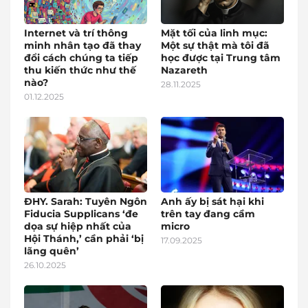
Internet và trí thông
Mặt tối của linh mục:
minh nhân tạo đã thay
Một sự thật mà tôi đã
đổi cách chúng ta tiếp
học được tại Trung tâm
thu kiến thức như thế
Nazareth
nào?
28.11.2025
01.12.2025
ĐHY. Sarah: Tuyên Ngôn
Anh ấy bị sát hại khi
Fiducia Supplicans ‘đe
trên tay đang cầm
dọa sự hiệp nhất của
micro
Hội Thánh,’ cần phải ‘bị
17.09.2025
lãng quên’
26.10.2025