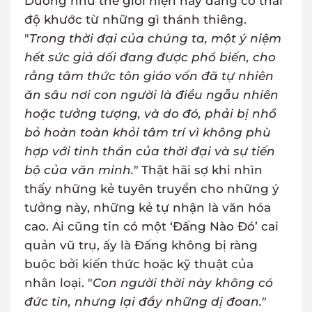
Dường như thế giới hiện nay đang có thái
độ khước từ những gì thánh thiêng.
"
Trong thời đại của chúng ta, một ý niệm
hết sức giả dối đang được phổ biến, cho
rằng tâm thức tôn giáo vốn đã tự nhiên
ăn sâu nơi con người là điều ngẫu nhiên
hoặc tưởng tượng, và do đó, phải bị nhổ
bỏ hoàn toàn khỏi tâm trí vì không phù
hợp với tinh thần của thời đại và sự tiến
bộ của văn minh."
Thật hãi sợ khi nhìn
thấy những kẻ tuyên truyền cho những ý
tưởng này, những kẻ tự nhận là văn hóa
cao. Ai cũng tin có một ‘Đấng Nào Đó’ cai
quản vũ trụ, ấy là Đấng không bị ràng
buộc bởi kiến thức hoặc kỹ thuật của
nhân loại. "
Con người thời này không có
đức tin, nhưng lại đầy những dị đoan."