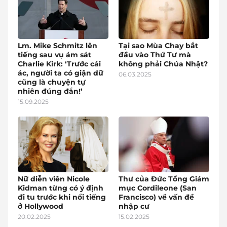
Lm. Mike Schmitz lên
Tại sao Mùa Chay bắt
tiếng sau vụ ám sát
đầu vào Thứ Tư mà
Charlie Kirk: ‘Trước cái
không phải Chúa Nhật?
ác, người ta có giận dữ
06.03.2025
cũng là chuyện tự
nhiên đúng đắn!’
15.09.2025
Nữ diễn viên Nicole
Thư của Đức Tổng Giám
Kidman từng có ý định
mục Cordileone (San
đi tu trước khi nổi tiếng
Francisco) về vấn đề
ở Hollywood
nhập cư
20.02.2025
15.02.2025