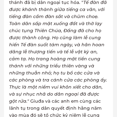
thánh đã bị dân ngoại tục hóa. "
Tế đàn đã
được khánh thành giữa tiếng ca vãn, với
tiếng đàn cầm đàn sắt và chũm choẹ.
Toàn dân sấp mặt xuống đất và thờ lạy
chúc tụng Thiên Chúa, Đấng đã cho họ
được thành công. Họ cũng làm lễ cung
hiến Tế đàn suốt tám ngày, và hân hoan
dâng lễ thượng tiến và tế lễ vật kỳ an,
cảm tạ. Họ trang hoàng mặt tiền cung
thánh với những triều thiên vàng và
những thuẫn nhỏ; họ tu bổ các cửa và
các phòng và tra cánh cửa các phòng ấy.
Thực là một niềm vui khôn xiết cho dân,
và sự nhục nhã do dân ngoại đã được
gột rửa."
Giuđa và các anh em cùng các
lãnh tụ trong dân quyết định hằng năm
vào mùa đó sẽ tổ chức kỷ niệm lễ cung