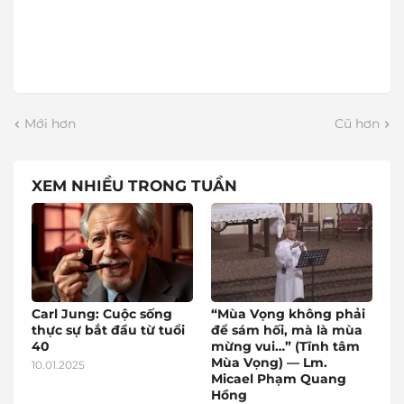
Mới hơn
Cũ hơn
XEM NHIỀU TRONG TUẦN
Carl Jung: Cuộc sống
“Mùa Vọng không phải
thực sự bắt đầu từ tuổi
để sám hối, mà là mùa
40
mừng vui…” (Tĩnh tâm
Mùa Vọng) — Lm.
10.01.2025
Micael Phạm Quang
Hồng