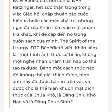
ĐGH Bênêđíctô, hồi còn là ĐHY
Ratzinger, hết sức thận trọng trong
việc Giáo hội chấp thuận các cuộc
hiện ra hoặc các mặc khải tư, nhưng
ngài đã xếp Khăn liệm vào một phạm
trù khác, khi đề cập đến nó trong
cuốn sách của mình, The Spirit of the
Liturgy. ĐTC Bênêđíctô viết: Khăn liệm
là "một hình ảnh thực sự bí ẩn, không
một nghệ nhân phàm trần nào có thể
tạo ra được. Bằng một cách thức nào
đó không thể giải thích được, hình
ảnh này đã được hằn in trên vải, và
được cho là thể hiện khuôn mặt đích
thực của Chúa Kitô, là Đấng Chịu Khổ
Nạn và là Đấng Phục Sinh."