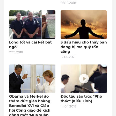
08.12.2018
Lòng tốt và cái kết bất
3 dấu hiệu cho thấy bạn
ngờ!
đang bị ma quỷ tấn
công
27.11.2018
12.05.2021
Obama và Merkel do
Độc tấu sáo trúc "Phó
thám đức giáo hoàng
thác" (Kiều Linh)
Benedict XVI và Giáo
14.04.2018
hội Công giáo để kích
động một 'Mùa xuân