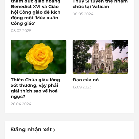
thám đức giáo hoàng
Thụy Sĩ tuyên thệ nhậm
Benedict XVI và Giáo
chức tại Vatican
hội Công giáo để kích
08.05.2024
động một 'Mùa xuân
Công giáo'
08.02.2025
Thiên Chúa giàu lòng
Đạo của nó
xót thương, vậy phải
13.09.2023
giải thích sao về hoả
ngục?
26.04.2024
Đăng nhận xét