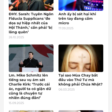
ĐHY. Sarah: Tuyên Ngôn
Anh ấy bị sát hại khi
Fiducia Supplicans ‘đe
trên tay đang cầm
dọa sự hiệp nhất của
micro
Hội Thánh,’ cần phải ‘bị
17.09.2025
lãng quên’
26.10.2025
Lm. Mike Schmitz lên
Tại sao Mùa Chay bắt
tiếng sau vụ ám sát
đầu vào Thứ Tư mà
Charlie Kirk: ‘Trước cái
không phải Chúa Nhật?
ác, người ta có giận dữ
06.03.2025
cũng là chuyện tự
nhiên đúng đắn!’
15.09.2025