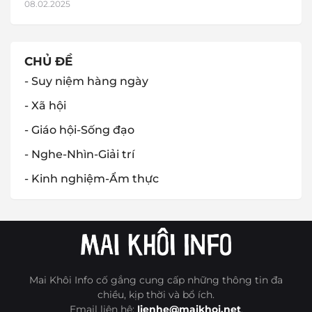
08.02.2025
CHỦ ĐỀ
- Suy niệm hàng ngày
- Xã hội
- Giáo hội-Sống đạo
- Nghe-Nhìn-Giải trí
- Kinh nghiệm-Ẩm thực
Mai Khôi Info cố gắng cung cấp những thông tin đa
chiều, kịp thời và bổ ích.
Email liên hệ:
lienhe@maikhoi.net
.