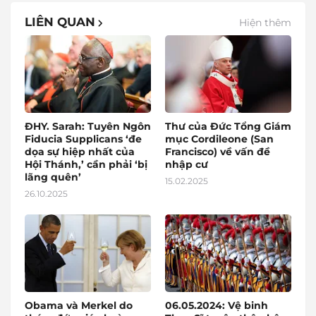
LIÊN QUAN
Hiện thêm
ĐHY. Sarah: Tuyên Ngôn
Thư của Đức Tổng Giám
Fiducia Supplicans ‘đe
mục Cordileone (San
dọa sự hiệp nhất của
Francisco) về vấn đề
Hội Thánh,’ cần phải ‘bị
nhập cư
lãng quên’
15.02.2025
26.10.2025
Obama và Merkel do
06.05.2024: Vệ binh