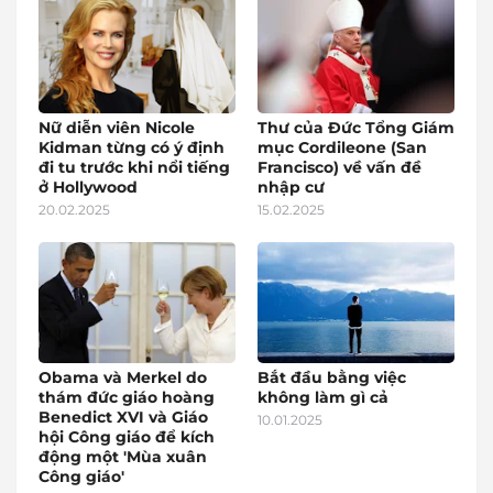
Nữ diễn viên Nicole
Thư của Đức Tổng Giám
Kidman từng có ý định
mục Cordileone (San
đi tu trước khi nổi tiếng
Francisco) về vấn đề
ở Hollywood
nhập cư
20.02.2025
15.02.2025
Obama và Merkel do
Bắt đầu bằng việc
thám đức giáo hoàng
không làm gì cả
Benedict XVI và Giáo
10.01.2025
hội Công giáo để kích
động một 'Mùa xuân
Công giáo'