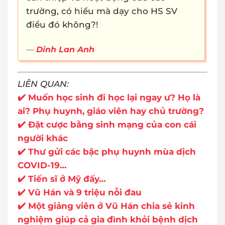
trường, có hiểu mà dạy cho HS SV
điều đó không?!
Dinh Lan Anh
LIÊN QUAN:
✔️ Muốn học sinh đi học lại ngay ư? Họ là
ai? Phụ huynh, giáo viên hay chủ trường?
✔️ Đặt cược bằng sinh mạng của con cái
người khác
✔️ Thư gửi các bậc phụ huynh mùa dịch
COVID-19…
✔️ Tiến sĩ ở Mỹ đấy…
✔️ Vũ Hán và 9 triệu nỗi đau
✔️ Một giảng viên ở Vũ Hán chia sẻ kinh
nghiệm giúp cả gia đình khỏi bệnh dịch