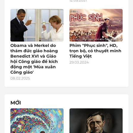
12.05.2021
Obama và Merkel do
Phim "Phục sinh", HD,
thám đức giáo hoàng
trọn bộ, có thuyết minh
Benedict XVI và Giáo
Tiếng Việt
hội Công giáo để kích
29.03.2024
động một 'Mùa xuân
Công giáo'
08.02.2025
MỚI