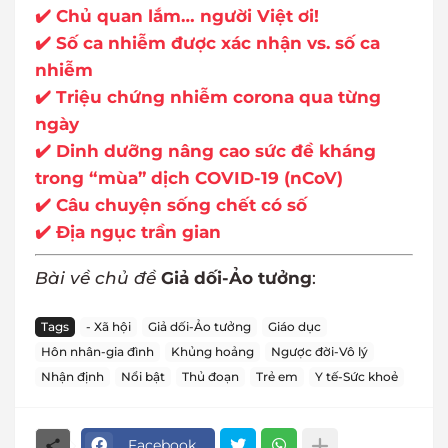
✔️ Chủ quan lắm… người Việt ơi!
✔️ Số ca nhiễm được xác nhận vs. số ca
nhiễm
✔️ Triệu chứng nhiễm corona qua từng
ngày
✔️ Dinh dưỡng nâng cao sức đề kháng
trong “mùa” dịch COVID-19 (nCoV)
✔️ Câu chuyện sống chết có số
✔️ Địa ngục trần gian
Bài về chủ đề
Giả dối-Ảo tưởng
:
Tags
- Xã hội
Giả dối-Ảo tưởng
Giáo dục
Hôn nhân-gia đình
Khủng hoảng
Ngược đời-Vô lý
Nhận định
Nổi bật
Thủ đoạn
Trẻ em
Y tế-Sức khoẻ
Facebook