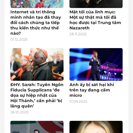
Internet và trí thông
Mặt tối của linh mục:
minh nhân tạo đã thay
Một sự thật mà tôi đã
đổi cách chúng ta tiếp
học được tại Trung tâm
thu kiến thức như thế
Nazareth
nào?
28.11.2025
01.12.2025
ĐHY. Sarah: Tuyên Ngôn
Anh ấy bị sát hại khi
Fiducia Supplicans ‘đe
trên tay đang cầm
dọa sự hiệp nhất của
micro
Hội Thánh,’ cần phải ‘bị
17.09.2025
lãng quên’
26.10.2025