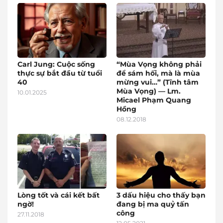
Carl Jung: Cuộc sống
“Mùa Vọng không phải
thực sự bắt đầu từ tuổi
để sám hối, mà là mùa
40
mừng vui…” (Tĩnh tâm
Mùa Vọng) — Lm.
10.01.2025
Micael Phạm Quang
Hồng
08.12.2018
Lòng tốt và cái kết bất
3 dấu hiệu cho thấy bạn
ngờ!
đang bị ma quỷ tấn
công
27.11.2018