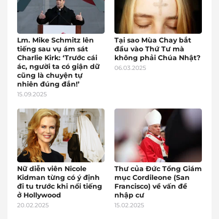
Lm. Mike Schmitz lên
Tại sao Mùa Chay bắt
tiếng sau vụ ám sát
đầu vào Thứ Tư mà
Charlie Kirk: ‘Trước cái
không phải Chúa Nhật?
ác, người ta có giận dữ
06.03.2025
cũng là chuyện tự
nhiên đúng đắn!’
15.09.2025
Nữ diễn viên Nicole
Thư của Đức Tổng Giám
Kidman từng có ý định
mục Cordileone (San
đi tu trước khi nổi tiếng
Francisco) về vấn đề
ở Hollywood
nhập cư
20.02.2025
15.02.2025